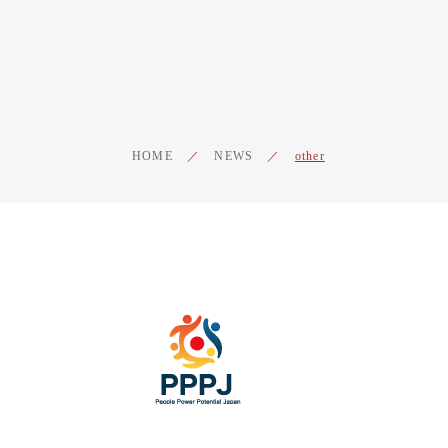
HOME
／
NEWS
／
other